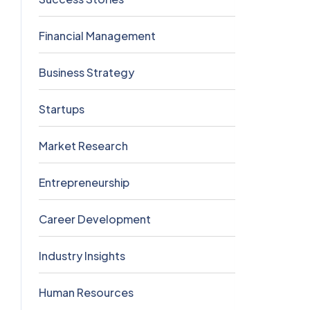
Financial Management
5
Business Strategy
3
Startups
3
Market Research
2
Entrepreneurship
2
Career Development
2
Industry Insights
0
Human Resources
0