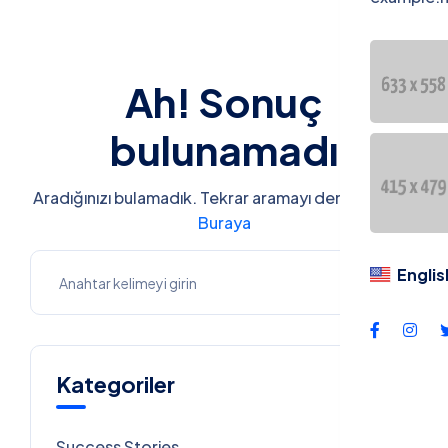
DUYURU
Dil
Ah! Sonuç
Engl
bulunamadı
Aradığınızı bulamadık. Tekrar aramayı deneyin veya
Buraya
Englis
Kategoriler
Success Stories
7