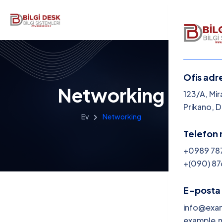
Ofis adr
Networking
Menü
123/A, Mir
Prikano, 
Ev
Networking
Anasay
Telefon 
Kurums
+0989 78
+(090) 87
Hizmetl
İletişim
E-posta 
info@exa
bilgiSof
example.